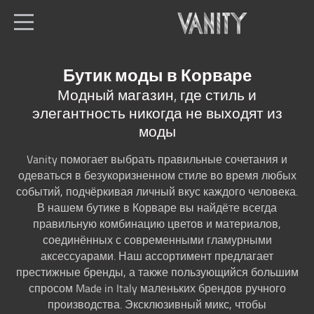
ru
Все магазины
Бутик моды в Корваре
Home
Модный магазин, где стиль и
элегантность никогда не выходят из
Мужская мода
моды
Модный бутик
Vanity помогает выбрать правильные сочетания и
Где нас найти в
одеваться в безукоризненном стиле во время любых
Корваре
событий, подчёркивая личный вкус каждого человека.
В нашем бутике в Корваре вы найдёте всегда
правильную комбинацию цветов и материалов,
соединённых с современными гламурными
аксессуарами. Наш ассортимент предлагает
престижные бренды, а также пользующийся большим
спросом Made in Italy маленьких брендов ручного
производства. Эксклюзивный микс, чтобы