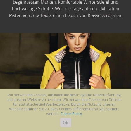
begehrtesten Marken, komfortable Winterstiefel und
hochwertige Schuhe. Weil die Tage auf den idyllischen
Pisten von Alta Badia einen Hauch von Klasse verdienen.
Wir verwenden Cookies, um Ihnen die bestmögliche Nutzererfahrung
auf unserer Website zu bereiten. Wir verwenden Cookies von Dritten
für statistische und Werbezwecke. Durch die Nutzung unserer
Website stimmen Sie zu, dass Cookies auf Ihrem Gerät gespeichert
werden.
Cookie Policy
Previous
Next
Ok